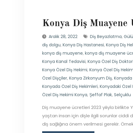
Konya Diş Muayene Ü
Aralık 28, 2022
Diş Beyazlatma
,
Gülü
diş dolgu
,
Konya Diş Hastanesi
,
Konya Diş He
konya diş muayene
,
konya diş muayene ücr
Konya Kanal Tedavisi
,
Konya Özel Diş Doktorl
Konya Özel Diş Hekimi
,
Konya Özel Diş Hekim
Özel Dişçiler
,
Konya Zirkonyum Diş
,
Konyada Ö
Konyada Özel Diş Hekimleri
,
Konyadaki Özel 
Özel Diş Hekimi Konya
,
Şeffaf Plak
,
Selçuklu
Diş muayene ücretleri 2023 yılıyla birlikte
yaştan insan için dişle ilgili sorunlar cid
diş sağlığına önem verilmesi gerekir. Örnek