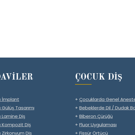
AVİLER
ÇOCUK DİŞ
 İmplant
+
Çocuklarda Genel Aneste
 Gülüş Tasarımı
+
Bebeklerde Dil / Dudak Ba
 Lamine Diş
+
Biberon Çürüğü
 Kompozit Diş
+
Fluor Uygulaması
 Zirkonyum Diş
+
Fissür Örtücü