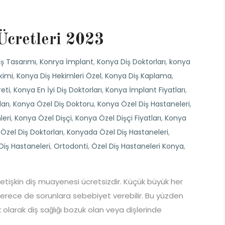
cretleri 2023
ş Tasarımı
,
Konrya İmplant
,
Konya Diş Doktorları
,
konya
kimi
,
Konya Diş Hekimleri Özel
,
Konya Diş Kaplama
,
eti
,
Konya En İyi Diş Doktorları
,
Konya İmplant Fiyatları
,
arı
,
Konya Özel Diş Doktoru
,
Konya Özel Diş Hastaneleri
,
leri
,
Konya Özel Dişçi
,
Konya Özel Dişçi Fiyatları
,
Konya
zel Diş Doktorları
,
Konyada Özel Diş Hastaneleri
,
Diş Hastaneleri
,
Ortodonti
,
Özel Diş Hastaneleri Konya
,
 Yetişkin diş muayenesi ücretsizdir. Küçük büyük her
di derece de sorunlara sebebiyet verebilir. Bu yüzden
 olarak diş sağlığı bozuk olan veya dişlerinde