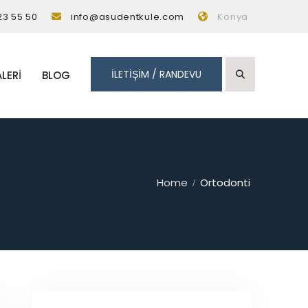
23 55 50
info@asudentkule.com
Konya
İLETİŞİM / RANDEVU
LERI
BLOG
Home
Ortodonti