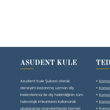
ASUDENT KULE
TED
Asudent Kule Şubesi olarak;
+
Konya
deneyim kazanmış uzman diş
+
Konya
hekimlerimiz ile diş hekimliğinin tüm
+
Konya
teknolojik imkanlarını kullanarak
+
Konya
uluslararası standartlarda hizmet
+
Konya