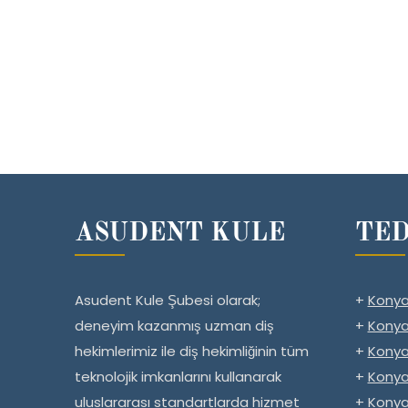
ASUDENT KULE
TED
Asudent Kule Şubesi olarak;
+
Konya
deneyim kazanmış uzman diş
+
Konya
hekimlerimiz ile diş hekimliğinin tüm
+
Konya
teknolojik imkanlarını kullanarak
+
Konya
uluslararası standartlarda hizmet
+
Konya