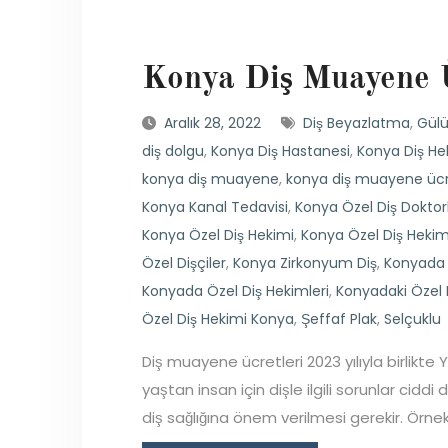
Konya Diş Muayene Ü
Aralık 28, 2022
Diş Beyazlatma
,
Gülü
diş dolgu
,
Konya Diş Hastanesi
,
Konya Diş He
konya diş muayene
,
konya diş muayene ücr
Konya Kanal Tedavisi
,
Konya Özel Diş Doktorl
Konya Özel Diş Hekimi
,
Konya Özel Diş Hekim
Özel Dişçiler
,
Konya Zirkonyum Diş
,
Konyada Ö
Konyada Özel Diş Hekimleri
,
Konyadaki Özel 
Özel Diş Hekimi Konya
,
Şeffaf Plak
,
Selçuklu
Diş muayene ücretleri 2023 yılıyla birlikte
yaştan insan için dişle ilgili sorunlar cid
diş sağlığına önem verilmesi gerekir. Örnek