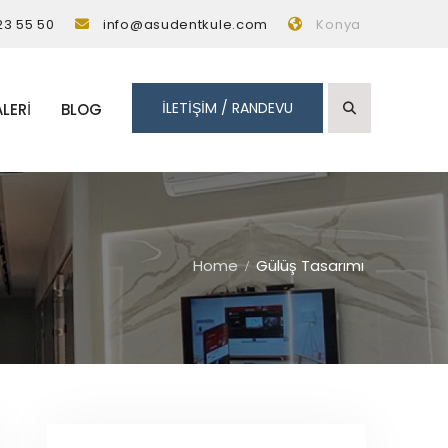
23 55 50
info@asudentkule.com
Konya
İLETİŞİM / RANDEVU
LERI
BLOG
Home
Gülüş Tasarımı