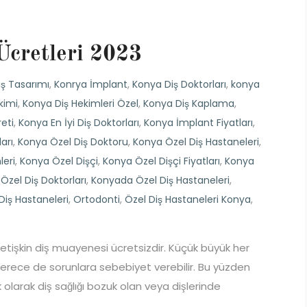
cretleri 2023
ş Tasarımı
,
Konrya İmplant
,
Konya Diş Doktorları
,
konya
kimi
,
Konya Diş Hekimleri Özel
,
Konya Diş Kaplama
,
eti
,
Konya En İyi Diş Doktorları
,
Konya İmplant Fiyatları
,
arı
,
Konya Özel Diş Doktoru
,
Konya Özel Diş Hastaneleri
,
leri
,
Konya Özel Dişçi
,
Konya Özel Dişçi Fiyatları
,
Konya
zel Diş Doktorları
,
Konyada Özel Diş Hastaneleri
,
Diş Hastaneleri
,
Ortodonti
,
Özel Diş Hastaneleri Konya
,
 Yetişkin diş muayenesi ücretsizdir. Küçük büyük her
di derece de sorunlara sebebiyet verebilir. Bu yüzden
 olarak diş sağlığı bozuk olan veya dişlerinde