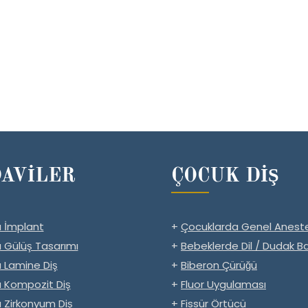
AVİLER
ÇOCUK DİŞ
 İmplant
+
Çocuklarda Genel Aneste
 Gülüş Tasarımı
+
Bebeklerde Dil / Dudak Ba
 Lamine Diş
+
Biberon Çürüğü
 Kompozit Diş
+
Fluor Uygulaması
 Zirkonyum Diş
+
Fissür Örtücü