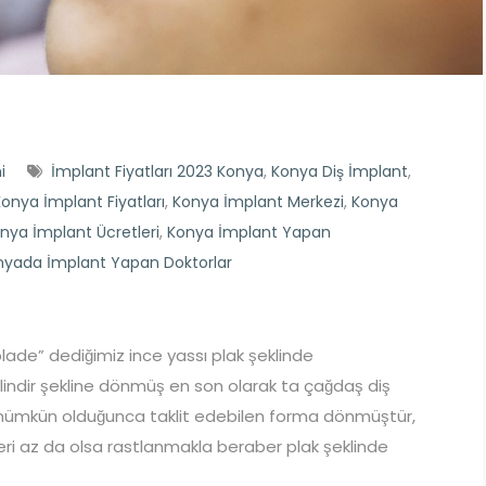
i
İmplant Fiyatları 2023 Konya
,
Konya Diş İmplant
,
onya İmplant Fiyatları
,
Konya İmplant Merkezi
,
Konya
nya İmplant Ücretleri
,
Konya İmplant Yapan
nyada İmplant Yapan Doktorlar
lade” dediğimiz ince yassı plak şeklinde
silindir şekline dönmüş en son olarak ta çağdaş diş
i mümkün olduğunca taklit edebilen forma dönmüştür,
ri az da olsa rastlanmakla beraber plak şeklinde