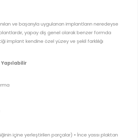
nılan ve başarıyla uygulanan implantların neredeyse
lantlardır, yapay diş genel olarak benzer formda
ği implant kendine özel yüzey ve şekil farklılığı
 Yapılabilir
dırma
a
inin içine yerleştirilen parçalar) • İnce yassı plaktan