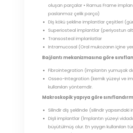
oluşan parçalar • Ramus Frame implant çe
paslanmaz çelik parça)
Diş kökü şekline implantlar çeşitleri (g
Superiosteal implantlar (periyostun altı
Transosteal implanlatlar
Intramucosal (Oral mukozanın içine yerle
Bağlantı mekanizmasına göre sınıfla
Fibrointegration (implantın yumuşak 
Osseo-Integration (kemik yüzeyi ve im
kullanılan yöntemdir.
Makroskopik yapıya göre sınıflandırm
Silindir diş şeklinde (silindir yapısındaki
Dişli implantlar (İmplantın yüzeyi vidad
büyütülmüş olur. En yaygın kullanılan tü