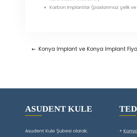
Karbon implantlar (paslanmaz çelik ve k
Yazı
Previous
Konya İmplant ve Konya İmplant Fiyat
post:
gezinmesi
ASUDENT KULE
TED
Asudent Kule Şubesi olarak;
+
Konya