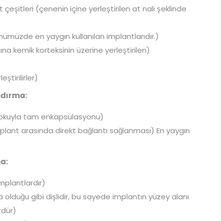
şitleri (çenenin içine yerleştirilen at nalı şeklinde
ünümüzde en yaygın kullanılan implantlarıdır.)
na kemik korteksinin üzerine yerleştirilen)
ştirilirler)
ndırma:
dokuyla tam enkapsülasyonu)
plant arasında direkt bağlantı sağlanması) En yaygın
a:
 implantlardır)
a olduğu gibi dişlidir, bu sayede implantın yüzey alanı
rdür)