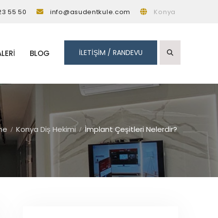
23 55 50
info@asudentkule.com
Konya
İLETİŞİM / RANDEVU
LERI
BLOG
me
Konya Diş Hekimi
İmplant Çeşitleri Nelerdir?