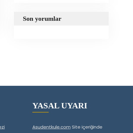
Son yorumlar
YASAL UYARI
zi
Asudentkule.com
Site içeriğinde