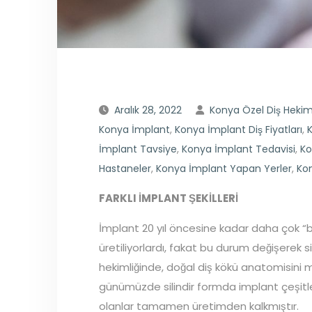
Aralık 28, 2022
Konya Özel Diş Hekim
Konya İmplant
,
Konya İmplant Diş Fiyatları
,
K
İmplant Tavsiye
,
Konya İmplant Tedavisi
,
Ko
Hastaneler
,
Konya İmplant Yapan Yerler
,
Ko
FARKLI İMPLANT ŞEKİLLERİ
İmplant 20 yıl öncesine kadar daha çok “b
üretiliyorlardı, fakat bu durum değişerek 
hekimliğinde, doğal diş kökü anatomisin
günümüzde silindir formda implant çeşitle
olanlar tamamen üretimden kalkmıştır.