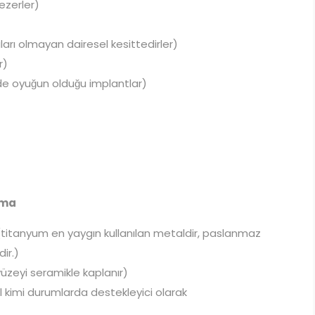
bezerler)
tıları olmayan dairesel kesittedirler)
r)
de oyuğun olduğu implantlar)
rma
 (titanyum en yaygın kullanılan metaldir, paslanmaz
ir.)
üzeyi seramikle kaplanır)
l kimi durumlarda destekleyici olarak