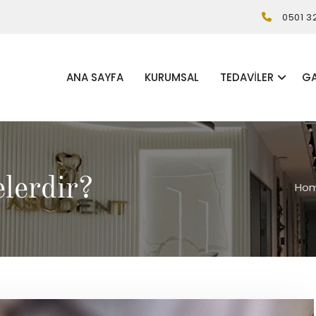
0501 3
ANA SAYFA
KURUMSAL
TEDAVILER
GA
elerdir?
Ho